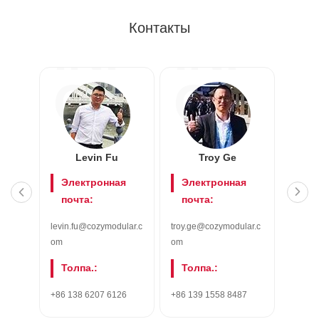
Контакты
INF
INF
O
O
Levin Fu
Troy Ge
K
Электронная
Электронная
Эл
почта:
почта:
поч
levin.fu@cozymodular.c
troy.ge@cozymodular.c
kawen.
om
om
r.com
Толпа.:
Толпа.:
Тол
+86 138 6207 6126
+86 139 1558 8487
+86 18