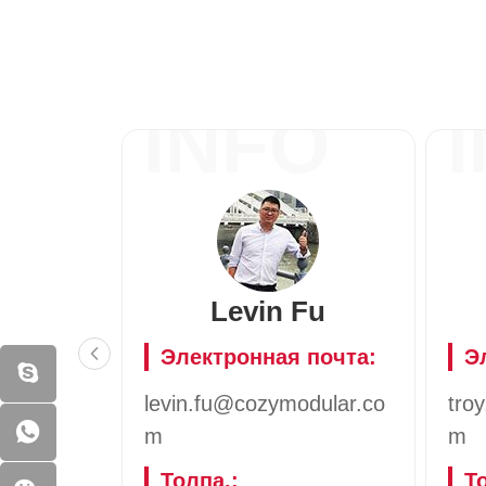
INFO
Levin Fu
Электронная почта:
Э
levin.fu@cozymodular.co
tro
m
m
Толпа.:
Т