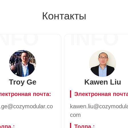
Контакты
INFO
INFO
Troy Ge
Kawen Liu
лектронная почта:
Электронная почта
y.ge@cozymodular.co
kawen.liu@cozymodula
com
олпа.:
Толпа.: