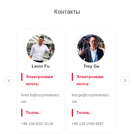
Контакты
INF
INF
O
O
Levin Fu
Troy Ge
K
Электронная
Электронная
Эл
почта:
почта:
поч
levin.fu@cozymodular.c
troy.ge@cozymodular.c
kawen.
om
om
r.com
Толпа.:
Толпа.:
Тол
+86 138 6207 6126
+86 139 1558 8487
+86 18